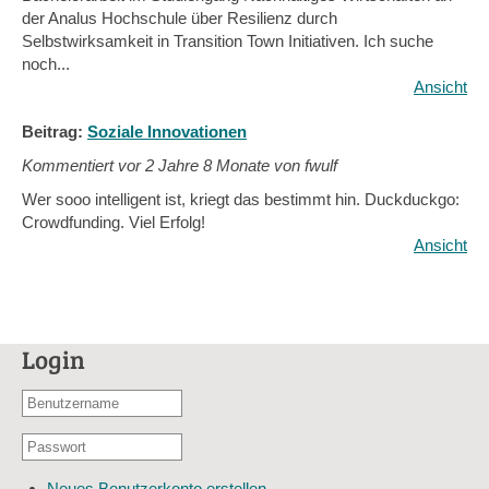
der Analus Hochschule über Resilienz durch
Selbstwirksamkeit in Transition Town Initiativen. Ich suche
noch...
Ansicht
Beitrag:
Soziale Innovationen
Kommentiert vor
2 Jahre 8 Monate von fwulf
Wer sooo intelligent ist, kriegt das bestimmt hin. Duckduckgo:
Crowdfunding. Viel Erfolg!
Ansicht
Login
Benutzername
oder
Passwort
E-
*
Mail-
Neues Benutzerkonto erstellen