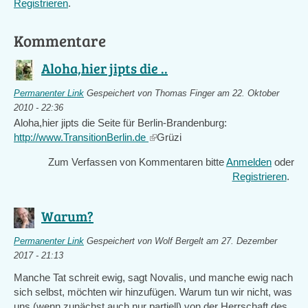
Registrieren
.
Kommentare
Aloha,hier jipts die ..
Permanenter Link
Gespeichert von
Thomas Finger
am 22. Oktober
2010 - 22:36
Aloha,hier jipts die Seite für Berlin-Brandenburg:
http://www.TransitionBerlin.de
(link
Grüzi
is
Zum Verfassen von Kommentaren bitte
Anmelden
oder
external)
Registrieren
.
Warum?
Permanenter Link
Gespeichert von
Wolf Bergelt
am 27. Dezember
2017 - 21:13
Manche Tat schreit ewig, sagt Novalis, und manche ewig nach
sich selbst, möchten wir hinzufügen. Warum tun wir nicht, was
uns (wenn zunächst auch nur partiell) von der Herrschaft des