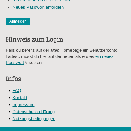
Adresse
Neues Passwort anfordern
*
CAPTCHA
Diese Sicherheitsfrage überprüft, ob Sie ein menschlicher Besu
verhindert automatisches Spamming.
Hinweis zum Login
Sag mir nicht, wie viele Sternlein stehen
Falls du bereits auf der
alten
Homepage ein Benutzerkonto
hattest, musst du hier auf der neuen als erstes
ein neues
Passwort
(link
setzen.
is
external)
Infos
FAQ
Kontakt
Impressum
Datenschutzerklärung
Nutzungsbedingungen