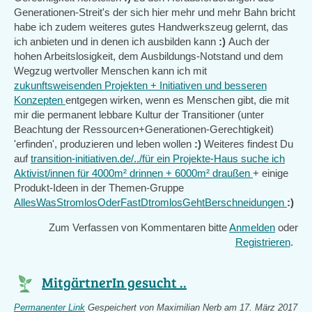
Generationen-Streit's der sich hier mehr und mehr Bahn bricht
habe ich zudem weiteres gutes Handwerkszeug gelernt, das
ich anbieten und in denen ich ausbilden kann
:)
Auch der
hohen Arbeitslosigkeit, dem Ausbildungs-Notstand und dem
Wegzug wertvoller Menschen kann ich mit
zukunftsweisenden Projekten + Initiativen und besseren
Konzepten
entgegen wirken, wenn es Menschen gibt, die mit
mir die permanent lebbare Kultur der Transitioner (unter
Beachtung der Ressourcen+Generationen-Gerechtigkeit)
'erfinden', produzieren und leben wollen
:)
Weiteres findest Du
auf
transition-initiativen.de/../für ein Projekte-Haus suche ich
Aktivist/innen für 4000m² drinnen + 6000m² draußen
+ einige
Produkt-Ideen in der Themen-Gruppe
AllesWasStromlosOderFastDtromlosGehtBerschneidungen
:)
Zum Verfassen von Kommentaren bitte
Anmelden
oder
Registrieren
.
MitgärtnerIn gesucht ..
Permanenter Link
Gespeichert von
Maximilian Nerb
am 17. März 2017