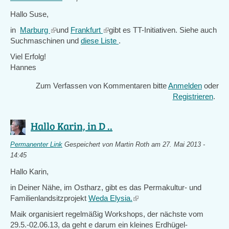
Hallo Suse,
in
Marburg
(link
und
Frankfurt
(link
gibt es TT-Initiativen. Siehe auch
Suchmaschinen und
is
diese Liste
is
.
external)
external)
Viel Erfolg!
Hannes
Zum Verfassen von Kommentaren bitte
Anmelden
oder
Registrieren
.
Hallo Karin, in D ..
Permanenter Link
Gespeichert von
Martin Roth
am 27. Mai 2013 -
14:45
Hallo Karin,
in Deiner Nähe, im Ostharz, gibt es das Permakultur- und
Familienlandsitzprojekt
Weda Elysia.
(link
is
Maik organisiert regelmäßig Workshops, der nächste vom
external)
29.5.-02.06.13, da geht e darum ein kleines Erdhügel-