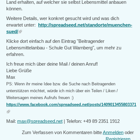
Land erhalten, auf welcher sie selbst Lebensmittel anbauen
können.
Weitere Details, wer konkret gesucht wird und was dich
erwartet unter:
http://spreadseed.net/standorte/muenchen-
sued/
(link
is
Klicke dort einfach auf den Eintrag "Beitragender
external)
Lebensmittelanbau - Schule Gut Warnberg", um mehr zu
erfahren.
Ich freue mich über deine Mail / deinen Anruf!
Liebe Grüße
Max
PS: Wenn ihr meine Idee bzw. die Suche nach Beitragenden
unterstützen möchtet, würde ich mich über ein Teilen / Liken /
Weitersagen meines Aufrufs freuen :)
https://www.facebook.com/spreadseed.net/posts/1409013455803371
(link
is
Mail:
max@spreadseed.net
| Telefon: +49 89 2351 1912
external)
Zum Verfassen von Kommentaren bitte
Anmelden
oder
Registrieren
.