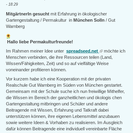
- 18:29
MitgärtnerIn gesucht
mit Erfahrung in ökologischer
Gartengestaltung / Permakultur in
München Solln
/ Gut
Warnberg
Hallo liebe Permakulturfreunde!
Im Rahmen meiner Idee unter
spreadseed.net
(link
möchte ich
Menschen verbinden, die ihre Ressourcen teilen (Land,
is
Wissen/Fähigkeiten, Zeit) und so auf vielfältige Weise
external)
voneinander profitieren können.
Vor kurzem habe ich eine Kooperation mit der privaten
Realschule Gut Warnberg im Süden von München gestartet.
Gemeinsam mit der Schule suche ich nun freiwillige Mithelfer,
die Wissen im Bereich der ganzheitlichen und ökologis
chen
Gartengestaltung mitbringen und Schüler und andere
Beitragende mit Wissen, Erfahrung und Tatkraft dabei
unterstützen können, ihre eigenen Lebensmittel anzubauen
sowie weitere Ideen & Vorhaben zu realisieren. Im Ausgleich
dafür können Beitragende eine individuell vereinbarte Fläche