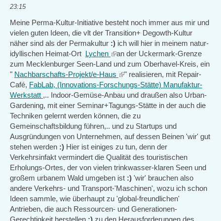
23:15
Meine Perma-Kultur-Initiative besteht noch immer aus mir und
vielen guten Ideen, die vlt der Transition+ Degowth-Kultur
näher sind als der Permakultur
:)
ich will hier in meinem natur-
idyllischen Heimat-Ort
Lychen
(link
an der Uckermark-Grenze
zum Mecklenburger Seen-Land und zum Oberhavel-Kreis, ein
is
"
Nachbarschafts-Projekt/e-Haus
external)
(link
" realisieren, mit Repair-
Café,
FabLab, (Innovations-Forschungs-Stätte) Manufaktur-
is
Werkstatt
,.. Indoor-Gemüse-Anbau und draußen also Urban-
external)
Gardening, mit einer Seminar+Tagungs-Stätte in der auch die
Techniken gelernt werden können, die zu
Gemeinschaftsbildung führen,.. und zu Startups und
Ausgründungen von Unternehmen, auf dessen Beinen 'wir' gut
stehen werden
:)
Hier ist einiges zu tun, denn der
Verkehrsinfakt vermindert die Qualität des touristischen
Erholungs-Ortes, der von vielen trinkwasser-klaren Seen und
großem urbanem Wald umgeben ist
:)
'wir' brauchen also
andere Verkehrs- und Transport-'Maschinen', wozu ich schon
Ideen sammle, wie überhaupt zu 'global-freundlichen'
Antrieben, die auch Ressourcen- und Generationen-
Gerechtigkeit herstellen
:)
zu den Herausforderungen des