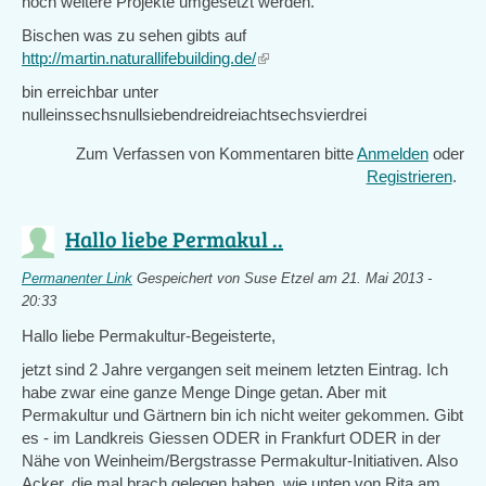
noch weitere Projekte umgesetzt werden.
Bischen was zu sehen gibts auf
http://martin.naturallifebuilding.de/
(link
is
bin erreichbar unter
external)
nulleinssechsnullsiebendreidreiachtsechsvierdrei
Zum Verfassen von Kommentaren bitte
Anmelden
oder
Registrieren
.
Hallo liebe Permakul ..
Permanenter Link
Gespeichert von
Suse Etzel
am 21. Mai 2013 -
20:33
Hallo liebe Permakultur-Begeisterte,
jetzt sind 2 Jahre vergangen seit meinem letzten Eintrag. Ich
habe zwar eine ganze Menge Dinge getan. Aber mit
Permakultur und Gärtnern bin ich nicht weiter gekommen. Gibt
es - im Landkreis Giessen ODER in Frankfurt ODER in der
Nähe von Weinheim/Bergstrasse Permakultur-Initiativen. Also
Acker, die mal brach gelegen haben, wie unten von Rita am