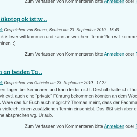
Zum Verfassen von Kommentaren bitte
Anmelden
oder
ökotop ok ist:w ..
nk
Gespeichert von
Berens, Bettina
am 23. September 2010 - 16:49
k ist:wer will kommen und kann an welchem Termin?Ich will komme
inen. :)
Zum Verfassen von Kommentaren bitte
Anmelden
oder
n an beiden Ta ..
nk
Gespeichert von
Gabriele
am 23. September 2010 - 17:27
iden Tagen bei Seminaren und kann leider nicht. Deshalb hatte ich T
 wir evtl. auch eine "private" Führung bekommen könnten an dem W
r. Wäre das für Euch auch möglich? Thomas meint, dass der Fach
 vielleicht einen zusätzlichen Termin einschiebt. Das läßt sich aber e
he absprechen wg. Urlaub.
Zum Verfassen von Kommentaren bitte
Anmelden
oder