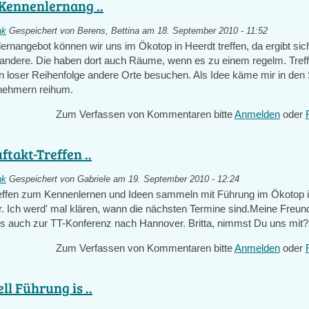
 Kennenlernang ..
nk
Gespeichert von
Berens, Bettina
am 18. September 2010 - 11:52
ernangebot können wir uns im Ökotop in Heerdt treffen, da ergibt si
 andere. Die haben dort auch Räume, wenn es zu einem regelm. Tref
n loser Reihenfolge andere Orte besuchen. Als Idee käme mir in den 
lnehmern reihum.
Zum Verfassen von Kommentaren bitte
Anmelden
oder
ftakt-Treffen ..
nk
Gespeichert von
Gabriele
am 19. September 2010 - 12:24
reffen zum Kennenlernen und Ideen sammeln mit Führung im Ökotop 
hr. Ich werd' mal klären, wann die nächsten Termine sind.Meine Freun
ns auch zur TT-Konferenz nach Hannover. Britta, nimmst Du uns mit?
Zum Verfassen von Kommentaren bitte
Anmelden
oder
ell Führung is ..