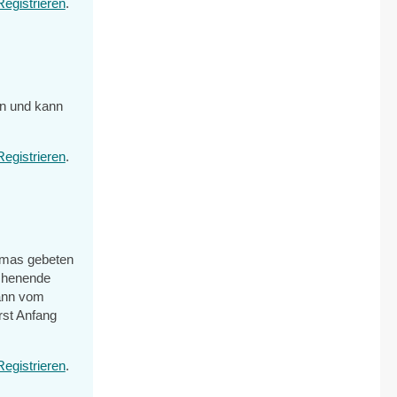
Registrieren
.
n und kann
Registrieren
.
homas gebeten
ochenende
mann vom
rst Anfang
Registrieren
.