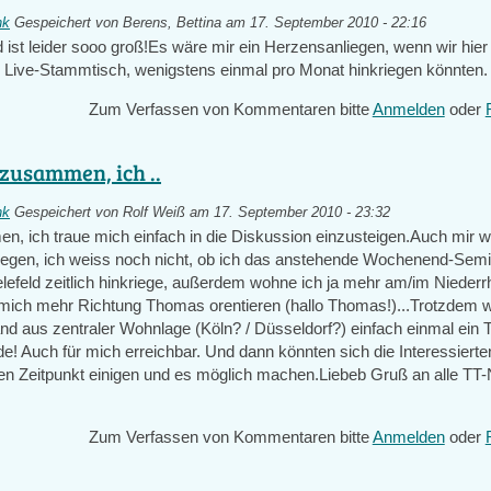
nk
Gespeichert von
Berens, Bettina
am 17. September 2010 - 22:16
ist leider sooo groß!Es wäre mir ein Herzensanliegen, wenn wir hier
 Live-Stammtisch, wenigstens einmal pro Monat hinkriegen könnten.
Zum Verfassen von Kommentaren bitte
Anmelden
oder
 zusammen, ich ..
nk
Gespeichert von
Rolf Weiß
am 17. September 2010 - 23:32
n, ich traue mich einfach in die Diskussion einzusteigen.Auch mir 
egen, ich weiss noch nicht, ob ich das anstehende Wochenend-Semi
ielefeld zeitlich hinkriege, außerdem wohne ich ja mehr am/im Niederr
e mich mehr Richtung Thomas orentieren (hallo Thomas!)...Trotzdem 
nd aus zentraler Wohnlage (Köln? / Düsseldorf?) einfach einmal ein T
e! Auch für mich erreichbar. Und dann könnten sich die Interessierte
nen Zeitpunkt einigen und es möglich machen.Liebeb Gruß an alle 
Zum Verfassen von Kommentaren bitte
Anmelden
oder