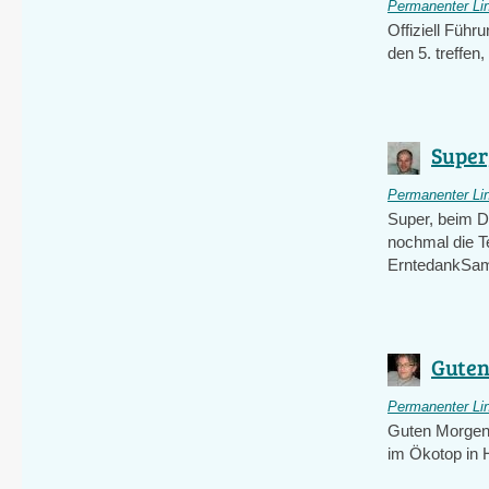
Permanenter Li
Offiziell Füh
den 5. treffen
Super
Permanenter Li
Super, beim D
nochmal die T
ErntedankSams
Guten
Permanenter Li
Guten Morgen;
im Ökotop in H