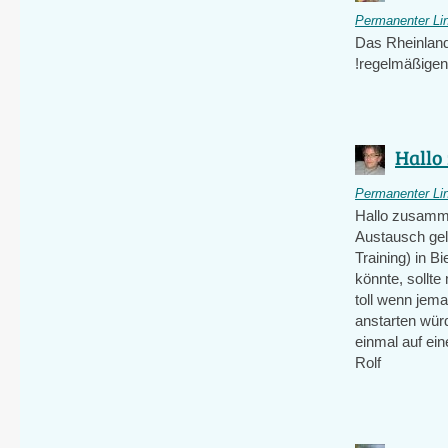
Permanenter Li
Das Rheinland 
!regelmäßigen
Hallo
Permanenter Li
Hallo zusamme
Austausch gel
Training) in B
könnte, sollt
toll wenn jema
anstarten würd
einmal auf ei
Rolf