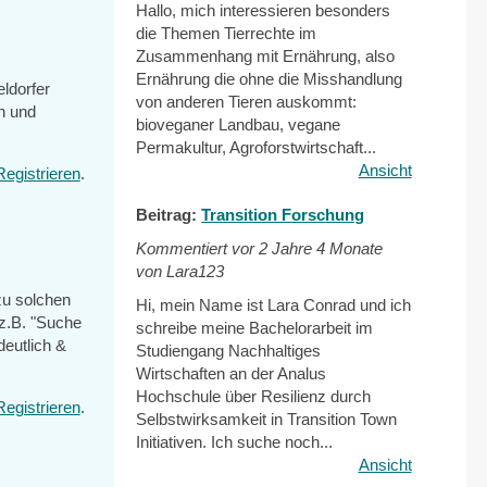
Hallo, mich interessieren besonders
die Themen Tierrechte im
Zusammenhang mit Ernährung, also
Ernährung die ohne die Misshandlung
eldorfer
von anderen Tieren auskommt:
en und
bioveganer Landbau, vegane
Permakultur, Agroforstwirtschaft...
Ansicht
Registrieren
.
Beitrag:
Transition Forschung
Kommentiert vor
2 Jahre 4 Monate
von Lara123
zu solchen
Hi, mein Name ist Lara Conrad und ich
 z.B. "Suche
schreibe meine Bachelorarbeit im
deutlich &
Studiengang Nachhaltiges
Wirtschaften an der Analus
Hochschule über Resilienz durch
Registrieren
.
Selbstwirksamkeit in Transition Town
Initiativen. Ich suche noch...
Ansicht