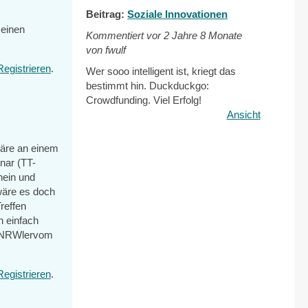
Beitrag:
Soziale Innovationen
 einen
Kommentiert vor
2 Jahre 8 Monate
von fwulf
Registrieren
.
Wer sooo intelligent ist, kriegt das
bestimmt hin. Duckduckgo:
Crowdfunding. Viel Erfolg!
Ansicht
wäre an einem
nar (TT-
hein und
wäre es doch
reffen
n einfach
TT-NRWlervom
Registrieren
.