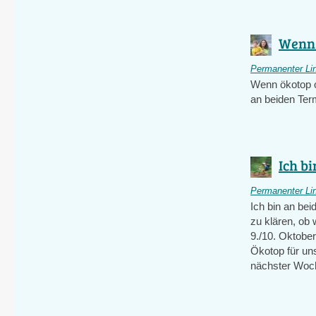
Wenn 
Permanenter Li
Wenn ökotop o
an beiden Term
Ich bi
Permanenter Li
Ich bin an be
zu klären, ob
9./10. Oktobe
Ökotop für uns
nächster Woc