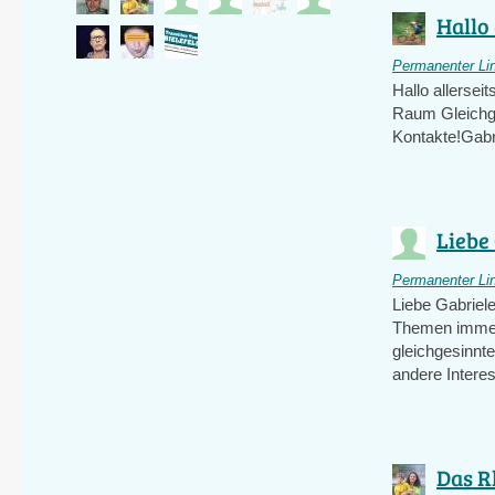
Hallo 
Permanenter Li
Hallo allersei
Raum Gleichges
Kontakte!Gabr
Liebe 
Permanenter Li
Liebe Gabriele
Themen immer 
gleichgesinnt
andere Intere
Das Rh