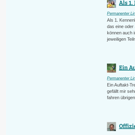
Als 1.
Permanenter Li
Als 1. Kennenl
das eine oder
können auch i
jeweiligen Tei
Ein Au
Permanenter Li
Ein Auftakt-T
gefällt mir se
fahren übrige
Offizi