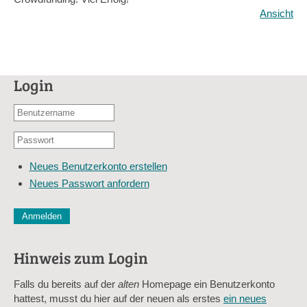
Ansicht
Login
Benutzername
oder
Passwort
E-
*
Mail-
Neues Benutzerkonto erstellen
Adresse
Neues Passwort anfordern
*
CAPTCHA
Diese Sicherheitsfrage überprüft, ob Sie ein menschlicher Besu
verhindert automatisches Spamming.
Hinweis zum Login
Sag mir nicht, wie viele Sternlein stehen
Falls du bereits auf der
alten
Homepage ein Benutzerkonto
hattest, musst du hier auf der neuen als erstes
ein neues