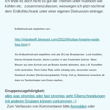
Ich finde es doch nicht so gut die Themen unter Rubriken wie
kühlen etc. zusammenzufassen, weswegen ich jetzt nochmal
dem Erdkühlschrank unter einer eigenen Diskussion eintrage:
Erdkühlschrank empfohlen von :
http://irlandwolfi.blogspot.com/2011/04/urban-foraging-guide-
free.html
(link
is
external)
Als Erdkuehlschrank empfehlen sich alte 25 Liter Braukanister. Loch buddeln,
kleines Kiesbett drunter, kleine Loecher in den Fassboden bohren. Oben:
Wasser aus dem Airlock und am Besten dunkel abdecken, dass z.B. Kartoffeln
nicht austreiben. Root Cellar Platz sollte schattig sein, ansonsten nasses
Handtuch drueber (Verdunstungskaelte). Fertig: Ach ja, Nachtesser brauchen ab
dann ne Taschenlampe zum Essen machen...
Gruppenzugehörigkeit:
alles was stromlos oder fast stromlos geht (Überschneidungen
mit anderen Gruppen können vorkommen ;-)
Zum Verfassen von Kommentaren bitte
Anmelden
oder