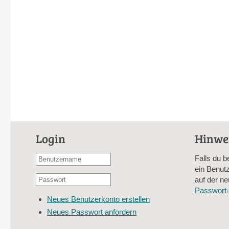
Login
Hinwe
Benutzername
Falls du b
oder
ein Benutz
Passwort
E-
auf der ne
*
Mail-
Passwort
Neues Benutzerkonto erstellen
Adresse
Neues Passwort anfordern
*
CAPTCHA