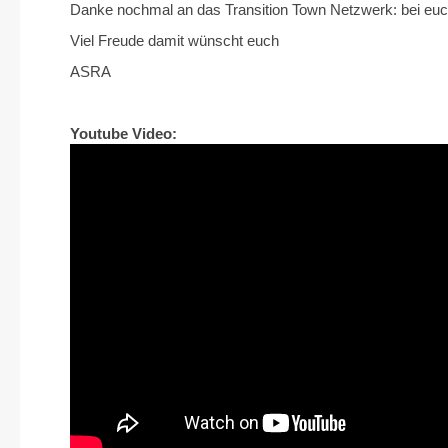
Danke nochmal an das Transition Town Netzwerk: bei euch
Viel Freude damit wünscht euch
ASRA
Youtube Video: