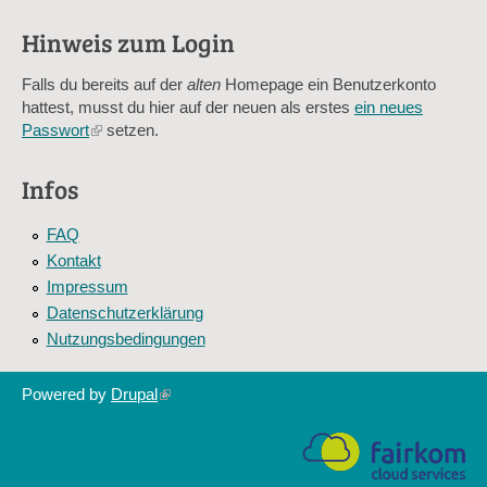
verhindert automatisches Spamming.
Hinweis zum Login
Sag mir nicht, wie viele Sternlein stehen
Falls du bereits auf der
alten
Homepage ein Benutzerkonto
hattest, musst du hier auf der neuen als erstes
ein neues
Passwort
(link
setzen.
is
external)
Infos
FAQ
Kontakt
Impressum
Datenschutzerklärung
Nutzungsbedingungen
Powered by
Drupal
(link
is
external)