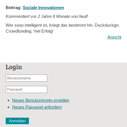
Beitrag:
Soziale Innovationen
Kommentiert vor
2 Jahre 8 Monate von fwulf
Wer sooo intelligent ist, kriegt das bestimmt hin. Duckduckgo:
Crowdfunding. Viel Erfolg!
Ansicht
Login
Benutzername
oder
Passwort
E-
*
Mail-
Neues Benutzerkonto erstellen
Adresse
Neues Passwort anfordern
*
CAPTCHA
Diese Sicherheitsfrage überprüft, ob Sie ein menschlicher Besu