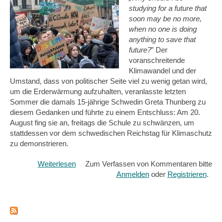
studying for a future that
soon may be no more,
when no one is doing
anything to save that
future?
” Der
voranschreitende
Klimawandel und der
Umstand, dass von politischer Seite viel zu wenig getan wird,
um die Erderwärmung aufzuhalten, veranlasste letzten
Sommer die damals 15-jährige Schwedin Greta Thunberg zu
diesem Gedanken und führte zu einem Entschluss: Am 20.
August fing sie an, freitags die Schule zu schwänzen, um
stattdessen vor dem schwedischen Reichstag für Klimaschutz
zu demonstrieren.
Weiterlesen
über
Zum Verfassen von Kommentaren bitte
Unterstützung
Anmelden
oder
Registrieren
.
für
die
„Fridays
for