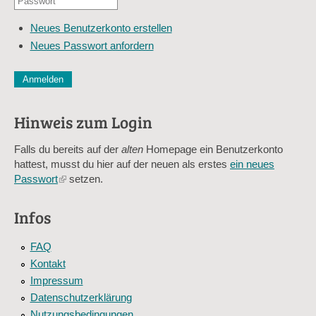
E-
*
Mail-
Neues Benutzerkonto erstellen
Adresse
Neues Passwort anfordern
*
CAPTCHA
Diese Sicherheitsfrage überprüft, ob Sie ein menschlicher Besu
verhindert automatisches Spamming.
Hinweis zum Login
Sag mir nicht, wie viele Sternlein stehen
Falls du bereits auf der
alten
Homepage ein Benutzerkonto
hattest, musst du hier auf der neuen als erstes
ein neues
Passwort
(link
setzen.
is
external)
Infos
FAQ
Kontakt
Impressum
Datenschutzerklärung
Nutzungsbedingungen