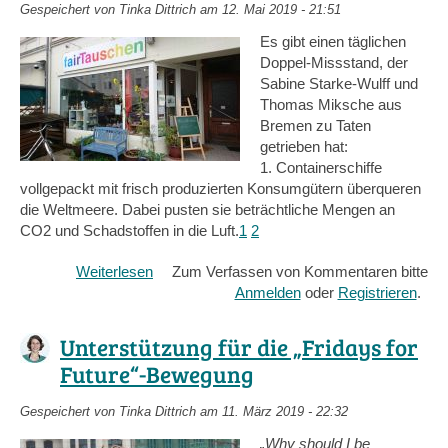
Gespeichert von
Tinka Dittrich
am 12. Mai 2019 - 21:51
Es gibt einen täglichen
Doppel-Missstand, der
Sabine Starke-Wulff und
Thomas Miksche aus
Bremen zu Taten
getrieben hat:
1. Containerschiffe
vollgepackt mit frisch produzierten Konsumgütern überqueren
die Weltmeere. Dabei pusten sie beträchtliche Mengen an
CO2 und Schadstoffen in die Luft.
1
2
Weiterlesen
über
Zum Verfassen von Kommentaren bitte
Das
Anmelden
oder
Registrieren
.
wahre
Tauschladen-
Unterstützung für die „Fridays for
Märchen
Future“-Bewegung
aus
Bremen-
Gespeichert von
Tinka Dittrich
am 11. März 2019 - 22:32
Findorff
„Why should I be