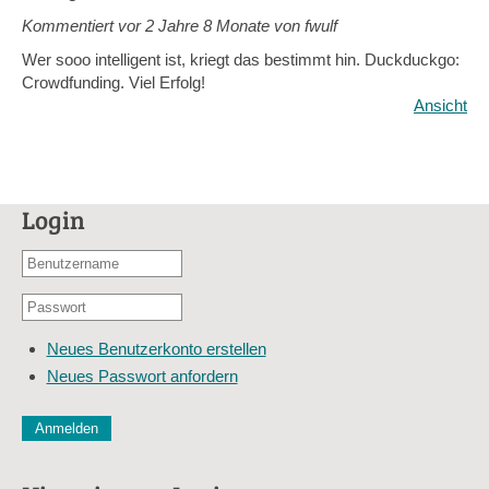
Kommentiert vor
2 Jahre 8 Monate von fwulf
Wer sooo intelligent ist, kriegt das bestimmt hin. Duckduckgo:
Crowdfunding. Viel Erfolg!
Ansicht
Login
Benutzername
oder
Passwort
E-
*
Mail-
Neues Benutzerkonto erstellen
Adresse
Neues Passwort anfordern
*
CAPTCHA
Diese Sicherheitsfrage überprüft, ob Sie ein menschlicher Besu
verhindert automatisches Spamming.