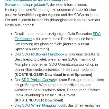
Gemeinschaftsprojekten)
(link
, der viele Informationen,
Hintergründe und Werkzeuge zu unserem Ansatz für eine
is
positive Verwirklichung der Agenda und der SDGs an jedem
external)
Ort und in jedem lokalen bis (bio)regionalen Kontext, von der
Basis aus, enthält:
Details über unsere einzigartigen Gaia Education
SDG
Flashcards
(link
für kommunale Beteiligung und lokale
Umsetzung der globalen Ziele
is
(derzeit in zehn
Sprachen erhältlich)
external)
Das
SDG Multipliers Handbook
(link
, das eine detaillierte
Beschreibung bietet, wie man ein SDGs Training of
is
Multipliers oder einen SDG Umsetzungsworkshop in
external)
deiner Gemeinde vorbereitet, fördert und moderiert
(KOSTENLOSER Download in drei Sprachen)
Der
SDG Project Canvas
(link
(zum Eintrag runter scrollen)
als großartiges Werkzeug zur Identifizierung der
is
wichtigsten Schlüsselaktivitäten, Ressourcen, Partner
external)
und Auswirkungen für Ihr SDG Projekt
(KOSTENLOSER Download)
Das
SDG Wheel Mapping Tool
(link
, das dir ein einfaches