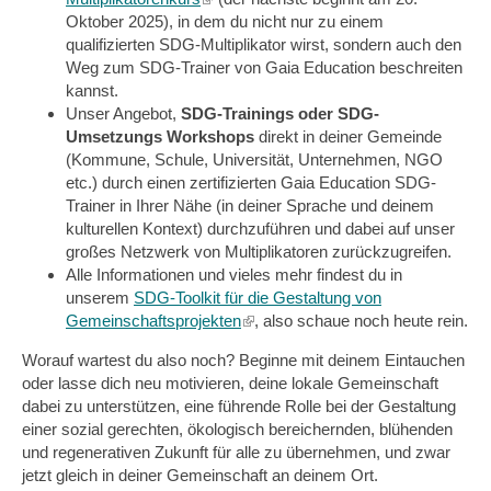
Oktober 2025), in dem du nicht nur zu einem
is
qualifizierten SDG-Multiplikator wirst, sondern auch den
external)
Weg zum SDG-Trainer von Gaia Education beschreiten
kannst.
Unser Angebot,
SDG-Trainings oder SDG-
Umsetzungs Workshops
direkt in deiner Gemeinde
(Kommune, Schule, Universität, Unternehmen, NGO
etc.) durch einen zertifizierten Gaia Education SDG-
Trainer in Ihrer Nähe (in deiner Sprache und deinem
kulturellen Kontext) durchzuführen und dabei auf unser
großes Netzwerk von Multiplikatoren zurückzugreifen.
Alle Informationen und vieles mehr findest du in
unserem
SDG-Toolkit für die Gestaltung von
Gemeinschaftsprojekten
(link
, also schaue noch heute rein.
is
Worauf wartest du also noch? Beginne mit deinem Eintauchen
external)
oder lasse dich neu motivieren, deine lokale Gemeinschaft
dabei zu unterstützen, eine führende Rolle bei der Gestaltung
einer sozial gerechten, ökologisch bereichernden, blühenden
und regenerativen Zukunft für alle zu übernehmen, und zwar
jetzt gleich in deiner Gemeinschaft an deinem Ort.