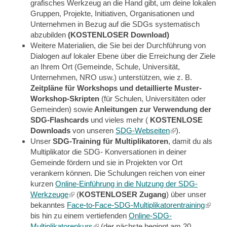
grafisches Werkzeug an die Hand gibt, um deine lokalen
is
Gruppen, Projekte, Initiativen, Organisationen und
external)
Unternehmen in Bezug auf die SDGs systematisch
abzubilden
(KOSTENLOSER Download)
Weitere Materialien, die Sie bei der Durchführung von
Dialogen auf lokaler Ebene über die Erreichung der Ziele
an Ihrem Ort (Gemeinde, Schule, Universität,
Unternehmen, NRO usw.) unterstützen, wie z. B.
Zeitpläne für Workshops und detaillierte Muster-
Workshop-Skripten
(für Schulen, Universitäten oder
Gemeinden) sowie
Anleitungen zur Verwendung der
SDG-Flashcards
und vieles mehr (
KOSTENLOSE
Downloads
von unseren
SDG-Webseiten
(link
).
Unser
SDG-Training für Multiplikatoren
, damit du als
is
Multiplikator die SDG- Konversationen in deiner
external)
Gemeinde fördern und sie in Projekten vor Ort
verankern können. Die Schulungen reichen von einer
kurzen
Online-Einführung in die Nutzung der SDG-
Werkzeuge
(link
(
KOSTENLOSER Zugang
) über unser
bekanntes
Face-to-Face-SDG-Multiplikatorentraining
is
(link
bis hin zu einem vertiefenden
external)
Online-SDG-
is
Multiplikatorenkurs
(link
(der nächste beginnt am 20.
extern