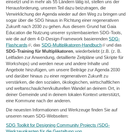
einsetzt und in mehr als 55 Ländern tätig ist, stellen uns der
external)
Herausforderung, unseren Teil dazu beizutragen, die
Verwirklichung der Agenda wieder auf den Weg zu bringen und
sogar über die SDG hinaus in Richtung einer regenerativen
Zukunft nach 2030 zu gehen. Aus diesem Grund hat Gaia
Education die Nutzung unserer systembasierten SDG-Tools,
wie die auf dem 4-D-Design-Framework basierenden
SDG-
Flashcards
(link
, das
SDG-Multiplikatoren-Handbuch
(link
und das
SDG-Training für Multiplikatoren
is
, wiederbelebt (z.B. (z. B.
is
Leitfaden zur Anwendung, detaillierte Zeitpläne und Skripte für
external)
external)
Workshops) und werden neue und andere Inhalte und
Angebote hinzufügen, um unsere Beiträge zur Agenda 2030
und darüber hinaus zu einer regenerativen Zukunft zu
verstärken, die den sozialen, ökologischen, wirtschaftlichen
und weltanschaulichen/kulturellen Wandel an deinem Ort, in
deiner Gemeinde und in deinem lokalen Kontext unterstützt,
eine Kommune nach der anderen.
Die neuesten Informationen und Werkzeuge finden Sie auf
unseren neuen SDG-Webseiten:
SDG Toolkit for Designing Community Projects (SDG-
Werkzeugkasten für die Gestaltung von