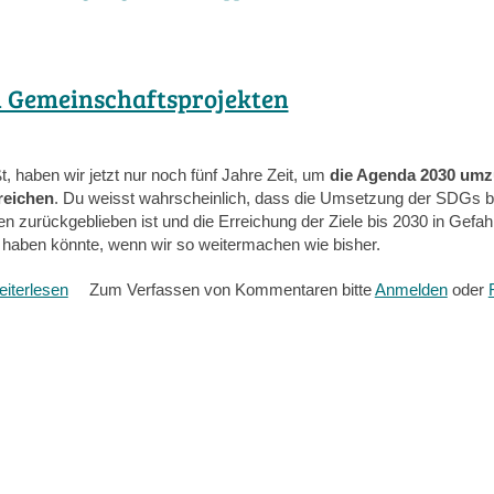
n Gemeinschaftsprojekten
ßt, haben wir jetzt nur noch fünf Jahre Zeit, um
die Agenda 2030 umz
reichen
. Du weisst wahrscheinlich, dass die Umsetzung der SDGs bi
n zurückgeblieben ist und die Erreichung der Ziele bis 2030 in Gefahr
 haben könnte, wenn wir so weitermachen wie bisher.
iterlesen
über
Zum Verfassen von Kommentaren bitte
Anmelden
oder
SDG-
Tools
für
die
Gestaltung
von
Gemeinschaftsprojekten