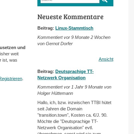
Suchformular
Neueste Kommentare
Beitrag:
Linux-Stammtisch
Kommentiert vor
9 Monate 2 Wochen
von Gernot Dorfer
usetzen und
sher weit
Ansicht
 ist, was
Beitrag:
Deutsprachige TT-
Netzwerk Organisation
Registrieren
.
Kommentiert vor
1 Jahr 9 Monate von
Holger Hüttemann
Hallo, ich, bzw. inzwischen TTBI hütet
seit Jahren die Domain
"transition.town", Kosten ca. €/J. 90.
Möchte die "Deutsprachige TT-
Netzwerk Organisation" evtl.
übernehmen, sonst wird sie zum