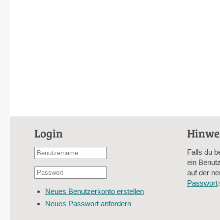
Login
Hinwe
Benutzername
Falls du b
oder
ein Benutz
Passwort
E-
auf der ne
*
Mail-
Passwort
Neues Benutzerkonto erstellen
Adresse
Neues Passwort anfordern
*
CAPTCHA