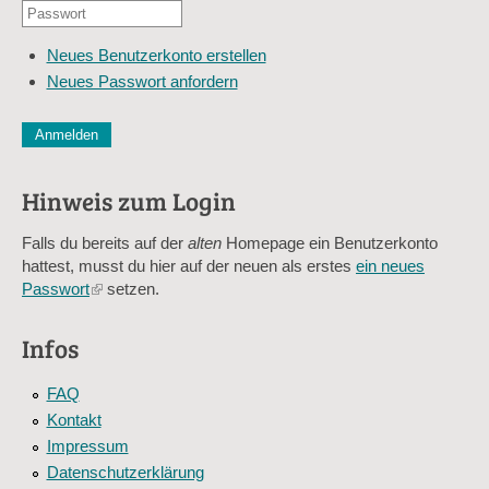
Passwort
E-
*
Mail-
Neues Benutzerkonto erstellen
Adresse
Neues Passwort anfordern
*
CAPTCHA
Diese Sicherheitsfrage überprüft, ob Sie ein menschlicher Besu
verhindert automatisches Spamming.
Hinweis zum Login
Sag mir nicht, wie viele Sternlein stehen
Falls du bereits auf der
alten
Homepage ein Benutzerkonto
hattest, musst du hier auf der neuen als erstes
ein neues
Passwort
(link
setzen.
is
external)
Infos
FAQ
Kontakt
Impressum
Datenschutzerklärung