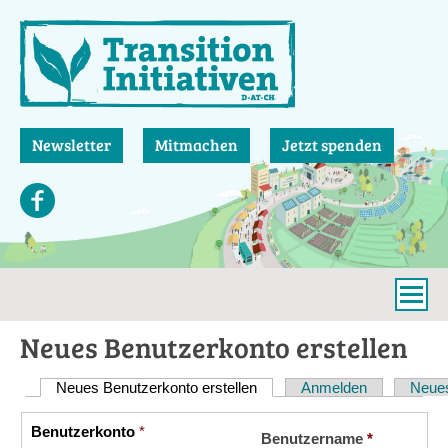
Direkt
zum
Inhalt
Newsletter
Mitmachen
Jetzt spenden
Neues Benutzerkonto erstellen
Neues Benutzerkonto erstellen
(aktiver Reiter)
Anmelden
Neues
Haupt-
Reiter
Benutzerkonto
*
Vertikale
Benutzername
*