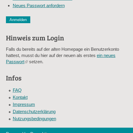
Neues Passwort anfordern
*
CAPTCHA
Diese Sicherheitsfrage überprüft, ob Sie ein menschlicher Besu
verhindert automatisches Spamming.
Hinweis zum Login
Sag mir nicht, wie viele Sternlein stehen
Falls du bereits auf der
alten
Homepage ein Benutzerkonto
hattest, musst du hier auf der neuen als erstes
ein neues
Passwort
(link
setzen.
is
external)
Infos
FAQ
Kontakt
Impressum
Datenschutzerklärung
Nutzungsbedingungen