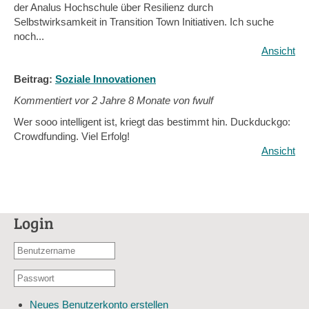
der Analus Hochschule über Resilienz durch
Selbstwirksamkeit in Transition Town Initiativen. Ich suche
noch...
Ansicht
Beitrag:
Soziale Innovationen
Kommentiert vor
2 Jahre 8 Monate von fwulf
Wer sooo intelligent ist, kriegt das bestimmt hin. Duckduckgo:
Crowdfunding. Viel Erfolg!
Ansicht
Login
Benutzername
oder
Passwort
E-
*
Mail-
Neues Benutzerkonto erstellen
Adresse