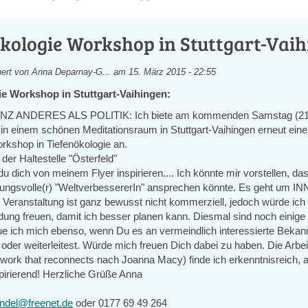
kologie Workshop in Stuttgart-Vai
ert von
Anna Deparnay-G...
am 15. März 2015 - 22:55
ie Workshop in Stuttgart-Vaihingen:
Z ANDERES ALS POLITIK: Ich biete am kommenden Samstag (21.
 in einem schönen Meditationsraum in Stuttgart-Vaihingen erneut ein
rkshop in Tiefenökologie an.
der Haltestelle "Österfeld"
t du dich von meinem Flyer inspirieren.... Ich könnte mir vorstellen, da
tungsvolle(r) "WeltverbessererIn" ansprechen könnte. Es geht um 
eranstaltung ist ganz bewusst nicht kommerziell, jedoch würde ich
ng freuen, damit ich besser planen kann. Diesmal sind noch einige P
e ich mich ebenso, wenn Du es an vermeindlich interessierte Bekan
 oder weiterleitest. Würde mich freuen Dich dabei zu haben. Die Arbei
e work that reconnects nach Joanna Macy) finde ich erkenntnisreich, 
pirierend! Herzliche Grüße Anna
ndel@freenet.de
oder 0177 69 49 264