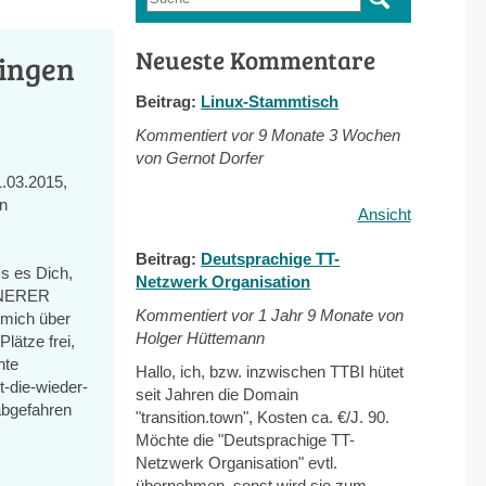
Suchformular
Neueste Kommentare
hingen
Beitrag:
Linux-Stammtisch
Kommentiert vor
9 Monate 3 Wochen
von Gernot Dorfer
03.2015,
en
Ansicht
Beitrag:
Deutsprachige TT-
ss es Dich,
Netzwerk Organisation
INNERER
Kommentiert vor
1 Jahr 9 Monate von
 mich über
Holger Hüttemann
lätze frei,
nte
Hallo, ich, bzw. inzwischen TTBI hütet
t-die-wieder-
seit Jahren die Domain
abgefahren
"transition.town", Kosten ca. €/J. 90.
Möchte die "Deutsprachige TT-
Netzwerk Organisation" evtl.
übernehmen, sonst wird sie zum