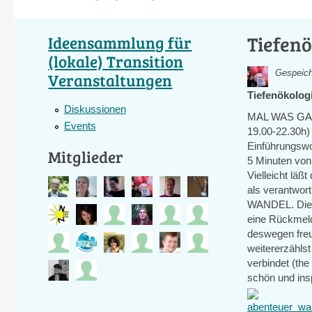
Tiefenö
Ideensammlung für
(lokale) Transition
Gespeich
Veranstaltungen
Tiefenökolog
Diskussionen
MAL WAS GAN
Events
19.00-22.30h)
Einführungswo
Mitglieder
5 Minuten von 
Vielleicht läß
als verantwor
WANDEL. Die V
eine Rückmeldu
deswegen freu
weitererzählst
verbindet (th
schön und ins
abenteuer_wa