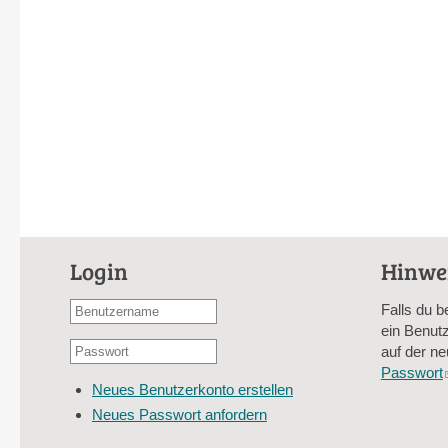
Login
Hinwe
Benutzername
Falls du b
oder
ein Benutz
Passwort
E-
auf der ne
*
Mail-
Passwort
Neues Benutzerkonto erstellen
Adresse
Neues Passwort anfordern
*
CAPTCHA