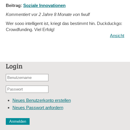
Beitrag:
Soziale Innovationen
Kommentiert vor
2 Jahre 8 Monate von fwulf
Wer sooo intelligent ist, kriegt das bestimmt hin. Duckduckgo:
Crowdfunding. Viel Erfolg!
Ansicht
Login
Benutzername
oder
Passwort
E-
*
Mail-
Neues Benutzerkonto erstellen
Adresse
Neues Passwort anfordern
*
CAPTCHA
Diese Sicherheitsfrage überprüft, ob Sie ein menschlicher Besu