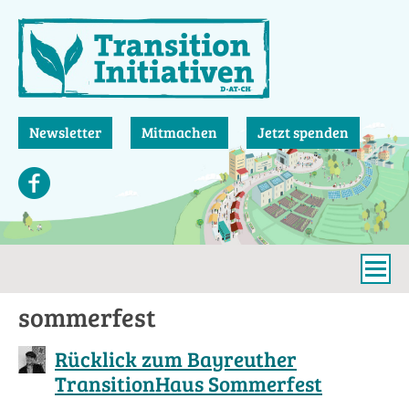
Direkt
zum
Inhalt
Newsletter
Mitmachen
Jetzt spenden
sommerfest
Rücklick zum Bayreuther
TransitionHaus Sommerfest