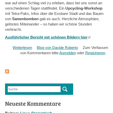
war auf einen Schlag viel zu erleben, dass bei uns sonst an
verschiedenen Tagen stattfindet. Ein
Upcycling-Workshop
mit Tetra-Paks, Infos über die Essbare Stadt und das Bauen
von
Samenbomben
gab es auch. Herzliche Atmosphäre,
gelöstes Miteinander – so haben wir schöne Stunden
verbracht.
Ausführlicher Bericht mit schönen Bildern hier
(link
is
Weiterlesen
über
Blog von Davide Roberto
Zum Verfassen
external)
von Kommentaren bitte
Rücklick
Anmelden
oder
Registrieren
.
zum
Bayreuther
TransitionHaus
Sommerfest
Suche
Suchformular
Neueste Kommentare