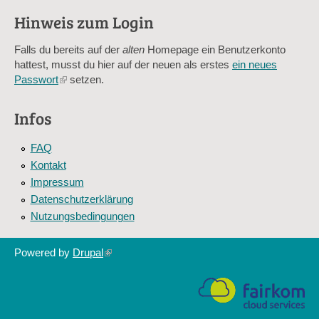
verhindert automatisches Spamming.
Hinweis zum Login
Sag mir nicht, wie viele Sternlein stehen
Falls du bereits auf der
alten
Homepage ein Benutzerkonto
hattest, musst du hier auf der neuen als erstes
ein neues
Passwort
(link
setzen.
is
external)
Infos
FAQ
Kontakt
Impressum
Datenschutzerklärung
Nutzungsbedingungen
Powered by
Drupal
(link
is
external)