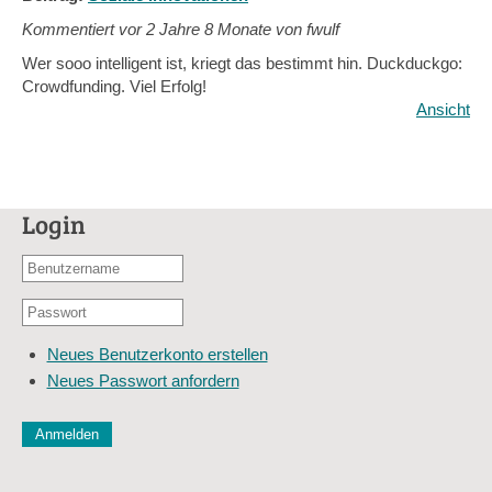
Kommentiert vor
2 Jahre 8 Monate von fwulf
Wer sooo intelligent ist, kriegt das bestimmt hin. Duckduckgo:
Crowdfunding. Viel Erfolg!
Ansicht
Login
Benutzername
oder
Passwort
E-
*
Mail-
Neues Benutzerkonto erstellen
Adresse
Neues Passwort anfordern
*
CAPTCHA
Diese Sicherheitsfrage überprüft, ob Sie ein menschlicher Besu
verhindert automatisches Spamming.