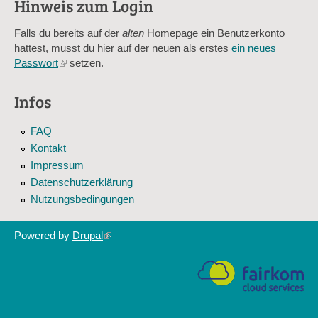
Hinweis zum Login
Sag mir nicht, wie viele Sternlein stehen
Falls du bereits auf der
alten
Homepage ein Benutzerkonto
hattest, musst du hier auf der neuen als erstes
ein neues
Passwort
(link
setzen.
is
external)
Infos
FAQ
Kontakt
Impressum
Datenschutzerklärung
Nutzungsbedingungen
Powered by
Drupal
(link
is
external)