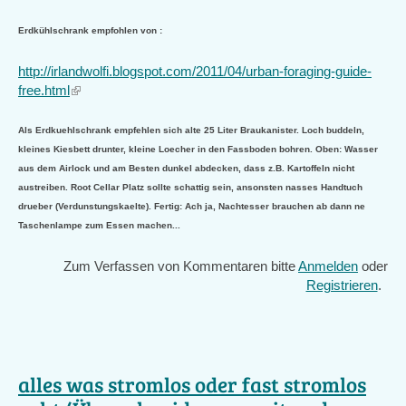
Erdkühlschrank empfohlen von :
http://irlandwolfi.blogspot.com/2011/04/urban-foraging-guide-
free.html
(link
is
external)
Als Erdkuehlschrank empfehlen sich alte 25 Liter Braukanister. Loch buddeln,
kleines Kiesbett drunter, kleine Loecher in den Fassboden bohren. Oben: Wasser
aus dem Airlock und am Besten dunkel abdecken, dass z.B. Kartoffeln nicht
austreiben. Root Cellar Platz sollte schattig sein, ansonsten nasses Handtuch
drueber (Verdunstungskaelte). Fertig: Ach ja, Nachtesser brauchen ab dann ne
Taschenlampe zum Essen machen...
Zum Verfassen von Kommentaren bitte
Anmelden
oder
Registrieren
.
alles was stromlos oder fast stromlos