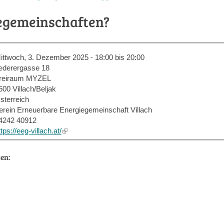
egemeinschaften?
ittwoch, 3. Dezember 2025 -
18:00
bis
20:00
ederergasse 18
reiraum MYZEL
500
Villach/Beljak
sterreich
erein Erneuerbare Energiegemeinschaft Villach
4242 40912
ttps://eeg-villach.at/
(link
is
external)
en: