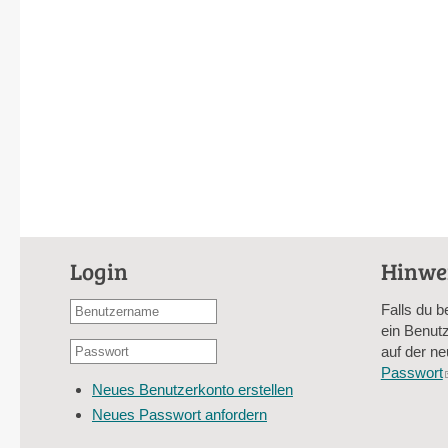
Login
Hinwe
Benutzername
Falls du b
oder
ein Benutz
Passwort
E-
auf der ne
*
Mail-
Passwort
Neues Benutzerkonto erstellen
Adresse
Neues Passwort anfordern
*
CAPTCHA