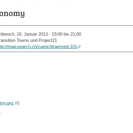
economy
ittwoch, 16. Januar 2013 -
19:00
bis
21:00
ransition Towns und Project21
ttp://map.search.ch/zuerich/raemistr.101
(link
is
external)
my.org
(link
)
is
.
external)