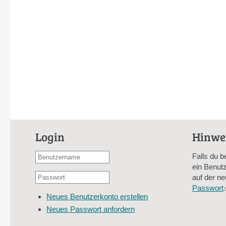
Login
Hinwe
Benutzername
Falls du b
oder
ein Benutz
Passwort
E-
auf der ne
*
Mail-
Passwort
Neues Benutzerkonto erstellen
Adresse
Neues Passwort anfordern
*
CAPTCHA