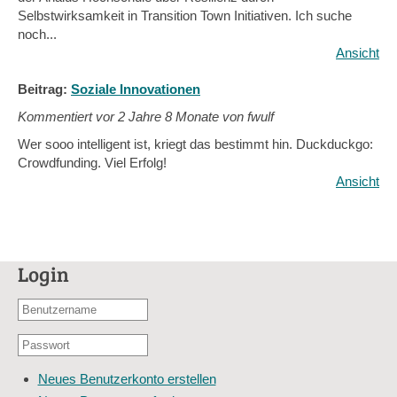
Selbstwirksamkeit in Transition Town Initiativen. Ich suche
noch...
Ansicht
Beitrag:
Soziale Innovationen
Kommentiert vor
2 Jahre 8 Monate von fwulf
Wer sooo intelligent ist, kriegt das bestimmt hin. Duckduckgo:
Crowdfunding. Viel Erfolg!
Ansicht
Login
Benutzername
oder
Passwort
E-
*
Mail-
Neues Benutzerkonto erstellen
Adresse