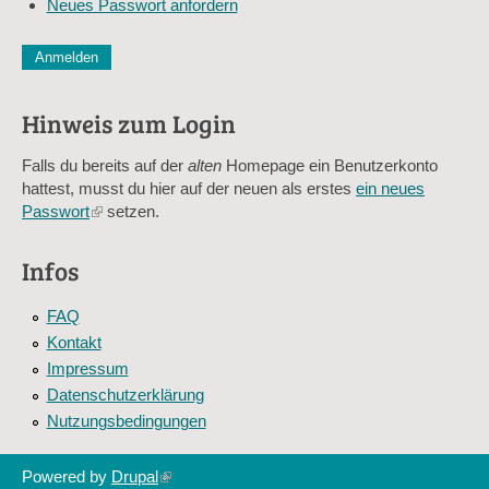
Neues Passwort anfordern
*
CAPTCHA
Diese Sicherheitsfrage überprüft, ob Sie ein menschlicher Besu
verhindert automatisches Spamming.
Hinweis zum Login
Sag mir nicht, wie viele Sternlein stehen
Falls du bereits auf der
alten
Homepage ein Benutzerkonto
hattest, musst du hier auf der neuen als erstes
ein neues
Passwort
(link
setzen.
is
external)
Infos
FAQ
Kontakt
Impressum
Datenschutzerklärung
Nutzungsbedingungen
Powered by
Drupal
(link