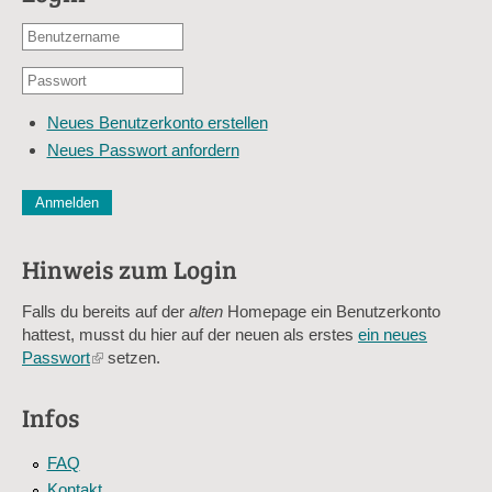
Benutzername
oder
Passwort
E-
*
Mail-
Neues Benutzerkonto erstellen
Adresse
Neues Passwort anfordern
*
CAPTCHA
Diese Sicherheitsfrage überprüft, ob Sie ein menschlicher Besu
verhindert automatisches Spamming.
Hinweis zum Login
Sag mir nicht, wie viele Sternlein stehen
Falls du bereits auf der
alten
Homepage ein Benutzerkonto
hattest, musst du hier auf der neuen als erstes
ein neues
Passwort
(link
setzen.
is
external)
Infos
FAQ
Kontakt