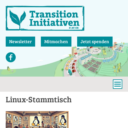
Direkt
zum
Inhalt
Newsletter
Mitmachen
Jetzt spenden
Linux-Stammtisch