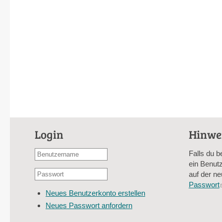
Login
Hinwe
Benutzername
Falls du b
oder
ein Benutz
Passwort
E-
auf der ne
*
Mail-
Passwort
Neues Benutzerkonto erstellen
Adresse
Neues Passwort anfordern
*
CAPTCHA