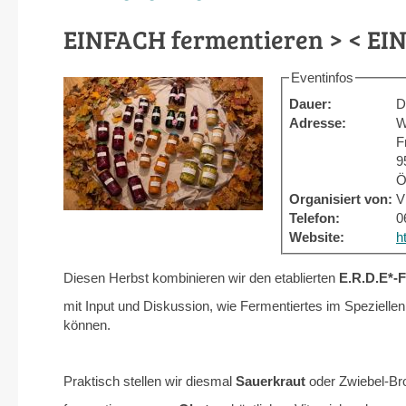
EINFACH fermentieren > < EI
Eventinfos
Dauer:
D
Adresse:
W
F
9
Ö
Organisiert von:
V
Telefon:
0
Website:
h
Diesen Herbst kombinieren wir den etablierten
E.R.D.E*-
mit Input und Diskussion, wie Fermentiertes im Spezielle
können.
Praktisch stellen wir diesmal
Sauerkraut
oder Zwiebel-Br