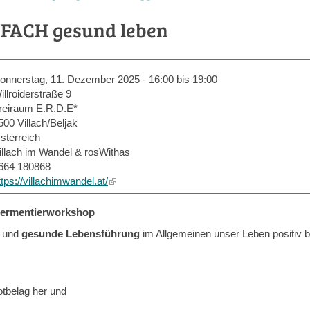
NFACH gesund leben
onnerstag, 11. Dezember 2025 -
16:00
bis
19:00
illroiderstraße 9
reiraum E.R.D.E*
500
Villach/Beljak
sterreich
illach im Wandel & rosWithas
664 180868
ttps://villachimwandel.at/
(link
is
external)
Fermentierworkshop
n und
gesunde Lebensführung
im Allgemeinen unser Leben positiv b
otbelag her und