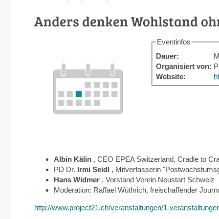
Anders denken Wohlstand o
Eventinfos
Dauer:
M
Organisiert von:
P
Website:
h
Albin Kälin
, CEO EPEA Switzerland, Cradle to Cr
PD Dr.
Irmi Seidl
, Mitverfasserin "Postwachstumsg
Hans Widmer
, Vorstand Verein Neustart Schweiz
Moderation: Raffael Wüthrich, freischaffender Journa
http://www.project21.ch/veranstaltungen/1-veranstaltu