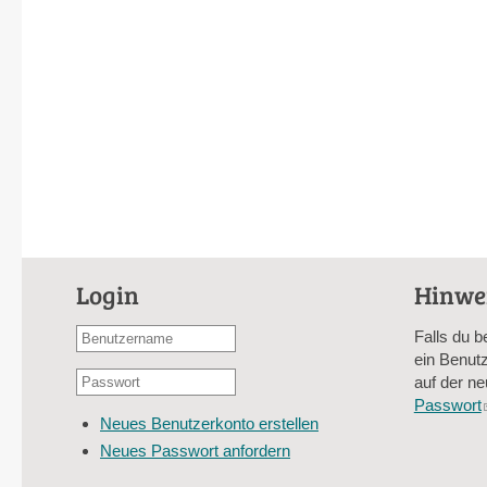
Login
Hinwe
Benutzername
Falls du b
oder
ein Benutz
Passwort
E-
auf der ne
*
Mail-
Passwort
Neues Benutzerkonto erstellen
Adresse
Neues Passwort anfordern
*
CAPTCHA