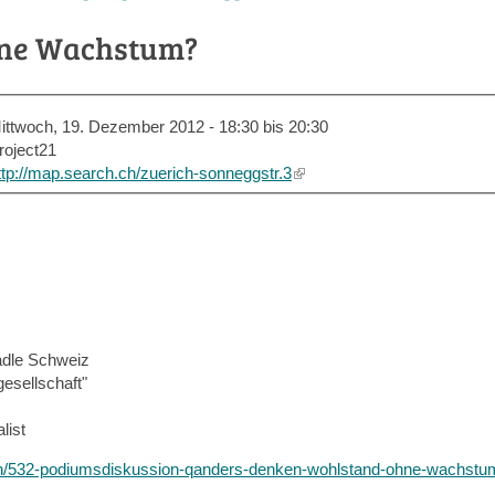
hne Wachstum?
ittwoch, 19. Dezember 2012 -
18:30
bis
20:30
roject21
ttp://map.search.ch/zuerich-sonneggstr.3
(link
is
external)
adle Schweiz
esellschaft"
list
ngen/532-podiumsdiskussion-qanders-denken-wohlstand-ohne-wachstu