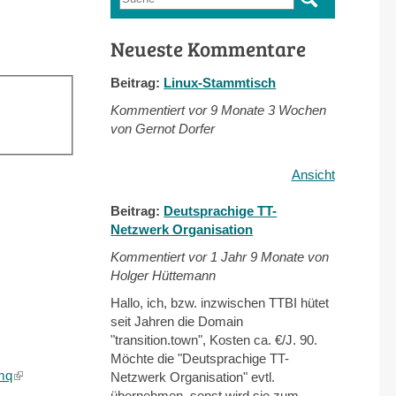
Suchformular
Neueste Kommentare
Beitrag:
Linux-Stammtisch
Kommentiert vor
9 Monate 3 Wochen
von Gernot Dorfer
Ansicht
Beitrag:
Deutsprachige TT-
Netzwerk Organisation
Kommentiert vor
1 Jahr 9 Monate von
Holger Hüttemann
Hallo, ich, bzw. inzwischen TTBI hütet
seit Jahren die Domain
"transition.town", Kosten ca. €/J. 90.
Möchte die "Deutsprachige TT-
mq
(link
Netzwerk Organisation" evtl.
is
übernehmen, sonst wird sie zum