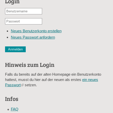
Login
Benutzername
oder
Passwort
E-
*
Mail-
Neues Benutzerkonto erstellen
Adresse
Neues Passwort anfordern
*
CAPTCHA
Diese Sicherheitsfrage überprüft, ob Sie ein menschlicher Besu
verhindert automatisches Spamming.
Hinweis zum Login
Sag mir nicht, wie viele Sternlein stehen
Falls du bereits auf der
alten
Homepage ein Benutzerkonto
hattest, musst du hier auf der neuen als erstes
ein neues
Passwort
(link
setzen.
is
external)
Infos
FAQ