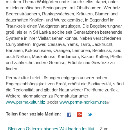
mit dem Thema Waldgärten und ist auch selbst dabei, unter
mitteleuropäischen Bedingungen, mit Obstbäumen, Wertholz,
Beerensträuchern, Rankgewächsen, Kräutern, Blumen und
dauerhaften Knollen- und Wurzelgemüse, in Eggendorf im
Traunkreis einen Waldgarten anzulegen. Die Begeisterungwar
groß, als er in Sri Lanka solche seit Generationen bestehende
Systeme in ihrer Vielfalt sehen konnte. Neben verschiedenen
Curryblättern, Ingwer, Cassava, Yams, Tarro, Jackfrucht,
Bananen, Kokosnüssen, Orangen, Lemonen, Betelnuss, sind
auch Nelken, Muskatnuss, Kardamom, Kakao, Kaffee, Pfeffer
und zahlreiche andere Gemüse, Früchte und Gewürze zu
finden.
Permakultur bietet Lösungen entgegen unserer hohen
Engergieabhängigkeit von Erdöl, erhöht die Biodiversität, stärkt
die Regionalität und gibt der Natur wieder Freiräume zurück.
Weitere Informationen zu Permakultur unter
www.permakultur.biz
(link
oder
www.perma-norikum.net
(link
is
is
Teilen über soziale Medien:
external)
external)
Blog von Österreichisches Waldgarten Institut
Zum