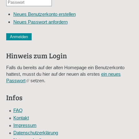
Passwort
E-
*
Mail-
Neues Benutzerkonto erstellen
Adresse
Neues Passwort anfordern
*
CAPTCHA
Diese Sicherheitsfrage überprüft, ob Sie ein menschlicher Besu
verhindert automatisches Spamming.
Hinweis zum Login
Sag mir nicht, wie viele Sternlein stehen
Falls du bereits auf der
alten
Homepage ein Benutzerkonto
hattest, musst du hier auf der neuen als erstes
ein neues
Passwort
(link
setzen.
is
external)
Infos
FAQ
Kontakt
Impressum
Datenschutzerklärung