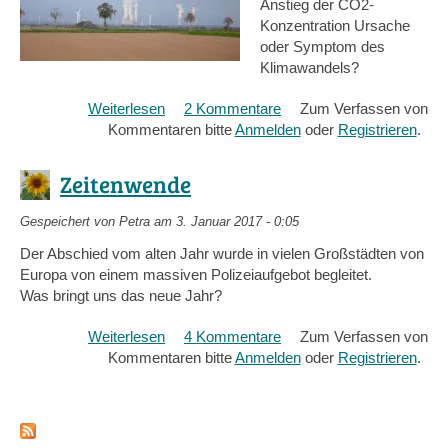
Anstieg der CO2-
Konzentration Ursache
oder Symptom des
Klimawandels?
Weiterlesen
über
2 Kommentare
Zum Verfassen von
Kommentaren bitte
Eigenverantwortung
Anmelden
oder
Registrieren
.
Zeitenwende
Gespeichert von
Petra
am 3. Januar 2017 - 0:05
Der Abschied vom alten Jahr wurde in vielen Großstädten von
Europa von einem massiven Polizeiaufgebot begleitet.
Was bringt uns das neue Jahr?
Weiterlesen
über
4 Kommentare
Zum Verfassen von
Kommentaren bitte
Zeitenwende
Anmelden
oder
Registrieren
.