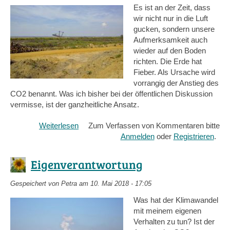
Es ist an der Zeit, dass
wir nicht nur in die Luft
gucken, sondern unsere
Aufmerksamkeit auch
wieder auf den Boden
richten. Die Erde hat
Fieber. Als Ursache wird
vorrangig der Anstieg des
CO2 benannt. Was ich bisher bei der öffentlichen Diskussion
vermisse, ist der ganzheitliche Ansatz.
Weiterlesen
über
Zum Verfassen von Kommentaren bitte
Ökologie
Anmelden
oder
Registrieren
.
und
Klimapolitik
Eigenverantwortung
Gespeichert von
Petra
am 10. Mai 2018 - 17:05
Was hat der Klimawandel
mit meinem eigenen
Verhalten zu tun? Ist der