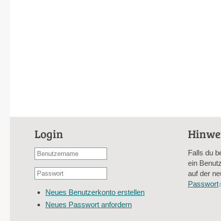
Login
Hinwe
Benutzername
Falls du b
oder
ein Benutz
Passwort
E-
auf der ne
*
Mail-
Passwort
Neues Benutzerkonto erstellen
Adresse
Neues Passwort anfordern
*
CAPTCHA