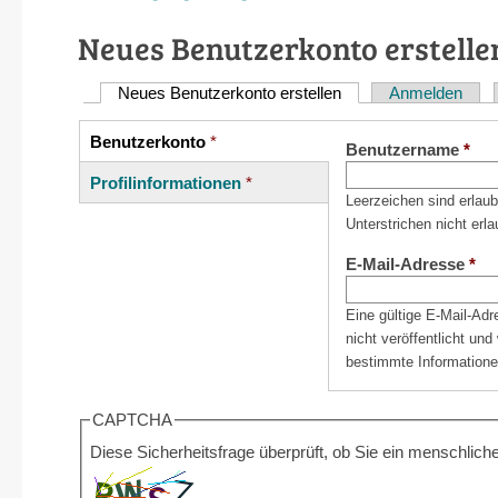
Neues Benutzerkonto erstelle
Neues Benutzerkonto erstellen
(aktiver Reiter)
Anmelden
Haupt-
Reiter
Benutzerkonto
*
Vertikale
Benutzername
*
(aktiver
Reiter
Profilinformationen
*
Reiter)
Leerzeichen sind erlau
Unterstrichen nicht erla
E-Mail-Adresse
*
Eine gültige E-Mail-Ad
nicht veröffentlicht un
bestimmte Informatione
CAPTCHA
Diese Sicherheitsfrage überprüft, ob Sie ein menschli