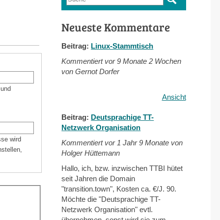
Suchformular
Neueste Kommentare
Beitrag:
Linux-Stammtisch
Kommentiert vor
9 Monate 2 Wochen
von Gernot Dorfer
 und
Ansicht
Beitrag:
Deutsprachige TT-
Netzwerk Organisation
sse wird
Kommentiert vor
1 Jahr 9 Monate von
stellen,
Holger Hüttemann
Hallo, ich, bzw. inzwischen TTBI hütet
seit Jahren die Domain
"transition.town", Kosten ca. €/J. 90.
Möchte die "Deutsprachige TT-
Netzwerk Organisation" evtl.
übernehmen, sonst wird sie zum