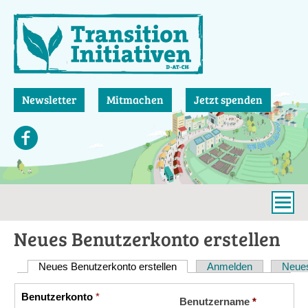
Direkt
zum
Inhalt
Newsletter
Mitmachen
Jetzt spenden
Neues Benutzerkonto erstellen
Neues Benutzerkonto erstellen
(aktiver Reiter)
Anmelden
Neues
Haupt-
Reiter
Benutzerkonto
*
Vertikale
Benutzername
*