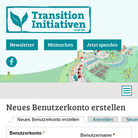
Direkt
zum
Inhalt
Newsletter
Mitmachen
Jetzt spenden
Neues Benutzerkonto erstellen
Neues Benutzerkonto erstellen
(aktiver Reiter)
Anmelden
Neues
Haupt-
Reiter
Benutzerkonto
*
Vertikale
Benutzername
*