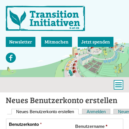
Direkt
zum
Inhalt
Newsletter
Mitmachen
Jetzt spenden
Neues Benutzerkonto erstellen
Neues Benutzerkonto erstellen
(aktiver Reiter)
Anmelden
Neues
Haupt-
Reiter
Benutzerkonto
*
Vertikale
Benutzername
*