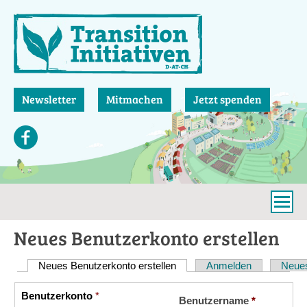
Direkt
zum
Inhalt
Newsletter
Mitmachen
Jetzt spenden
Neues Benutzerkonto erstellen
Neues Benutzerkonto erstellen
(aktiver Reiter)
Anmelden
Neues
Haupt-
Reiter
Benutzerkonto
*
Vertikale
Benutzername
*