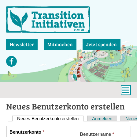
Direkt
zum
Inhalt
Newsletter
Mitmachen
Jetzt spenden
Neues Benutzerkonto erstellen
Neues Benutzerkonto erstellen
(aktiver Reiter)
Anmelden
Neues
Haupt-
Reiter
Benutzerkonto
*
Vertikale
Benutzername
*