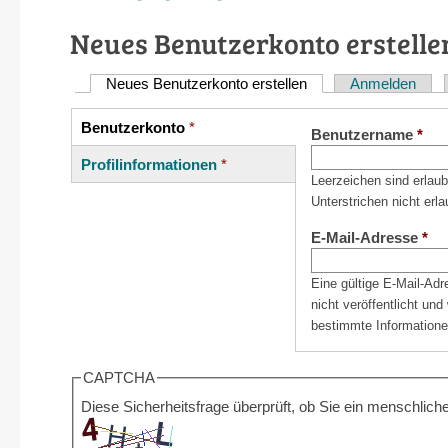
Neues Benutzerkonto erstelle
Neues Benutzerkonto erstellen
(aktiver Reiter)
Anmelden
Haupt-
Reiter
Benutzerkonto
*
Vertikale
Benutzername
*
(aktiver
Reiter
Profilinformationen
*
Reiter)
Leerzeichen sind erlau
Unterstrichen nicht erla
E-Mail-Adresse
*
Eine gültige E-Mail-Ad
nicht veröffentlicht un
bestimmte Informatione
CAPTCHA
Diese Sicherheitsfrage überprüft, ob Sie ein menschli