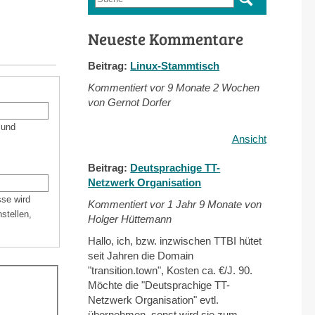
Suchformular
Neueste Kommentare
Beitrag:
Linux-Stammtisch
Kommentiert vor
9 Monate 2 Wochen
von Gernot Dorfer
 und
Ansicht
Beitrag:
Deutsprachige TT-
Netzwerk Organisation
sse wird
Kommentiert vor
1 Jahr 9 Monate von
stellen,
Holger Hüttemann
Hallo, ich, bzw. inzwischen TTBI hütet
seit Jahren die Domain
"transition.town", Kosten ca. €/J. 90.
Möchte die "Deutsprachige TT-
Netzwerk Organisation" evtl.
übernehmen, sonst wird sie zum