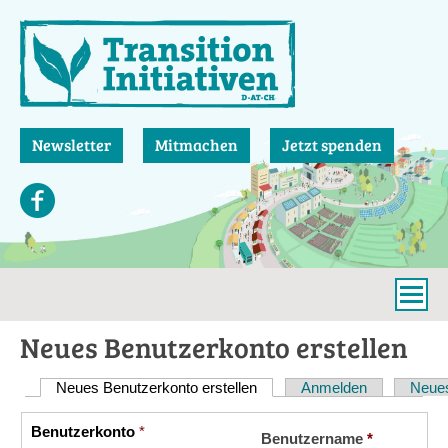
Direkt
zum
Inhalt
Newsletter
Mitmachen
Jetzt spenden
Neues Benutzerkonto erstellen
Neues Benutzerkonto erstellen
(aktiver Reiter)
Anmelden
Neues
Haupt-
Reiter
Benutzerkonto
*
Vertikale
Benutzername
*