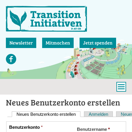
Direkt
zum
Inhalt
Newsletter
Mitmachen
Jetzt spenden
Neues Benutzerkonto erstellen
Neues Benutzerkonto erstellen
(aktiver Reiter)
Anmelden
Neues
Haupt-
Reiter
Benutzerkonto
*
Vertikale
Benutzername
*