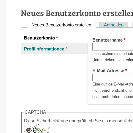
Neues Benutzerkonto erstelle
Neues Benutzerkonto erstellen
(aktiver Reiter)
Anmelden
Haupt-
Reiter
Benutzerkonto
*
Vertikale
Benutzername
*
(aktiver
Reiter
Profilinformationen
*
Reiter)
Leerzeichen sind erlau
Unterstrichen nicht erla
E-Mail-Adresse
*
Eine gültige E-Mail-Ad
nicht veröffentlicht un
bestimmte Informatione
CAPTCHA
Diese Sicherheitsfrage überprüft, ob Sie ein menschli