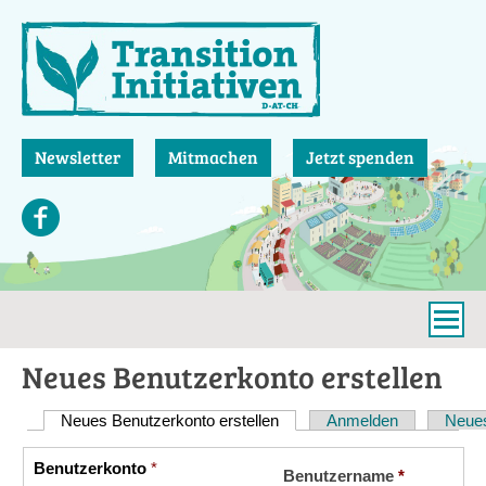
Direkt
zum
Inhalt
Newsletter
Mitmachen
Jetzt spenden
Neues Benutzerkonto erstellen
Neues Benutzerkonto erstellen
(aktiver Reiter)
Anmelden
Neues
Haupt-
Reiter
Benutzerkonto
*
Vertikale
Benutzername
*