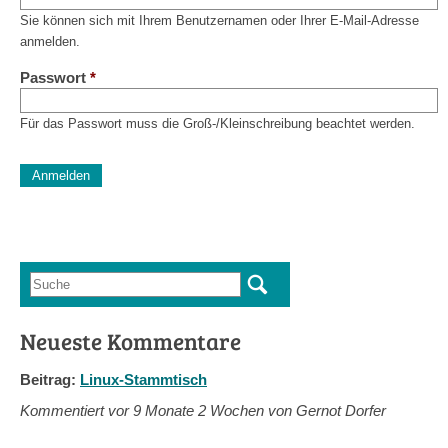
Sie können sich mit Ihrem Benutzernamen oder Ihrer E-Mail-Adresse
anmelden.
Passwort
*
Für das Passwort muss die Groß-/Kleinschreibung beachtet werden.
CAPTCHA
Diese Sicherheitsfrage überprüft, ob Sie ein menschlicher Besu
verhindert automatisches Spamming.
Sag mir nicht, wie viele Sternlein stehen
Suche
Suchformular
Neueste Kommentare
Beitrag:
Linux-Stammtisch
Kommentiert vor
9 Monate 2 Wochen von Gernot Dorfer