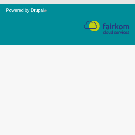
Powered by
Drupal
(link
is
external)