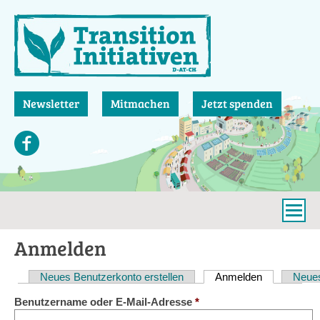
Direkt
zum
Inhalt
Newsletter
Mitmachen
Jetzt spenden
Anmelden
Neues Benutzerkonto erstellen
Anmelden
(aktiver Reit
Neues
Haupt-
Benutzername oder E-Mail-Adresse
*
Reiter