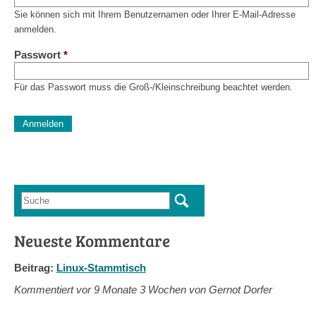
Sie können sich mit Ihrem Benutzernamen oder Ihrer E-Mail-Adresse
anmelden.
Passwort
*
Für das Passwort muss die Groß-/Kleinschreibung beachtet werden.
CAPTCHA
Diese Sicherheitsfrage überprüft, ob Sie ein menschlicher Besu
verhindert automatisches Spamming.
Sag mir nicht, wie viele Sternlein stehen
Suche
Suchformular
Neueste Kommentare
Beitrag:
Linux-Stammtisch
Kommentiert vor
9 Monate 3 Wochen von Gernot Dorfer