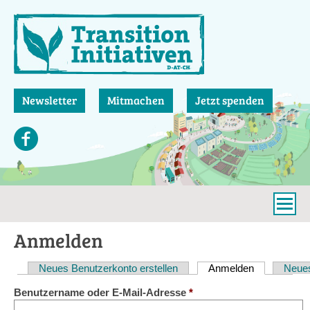
Direkt
zum
Inhalt
Newsletter
Mitmachen
Jetzt spenden
Anmelden
Neues Benutzerkonto erstellen
Anmelden
(aktiver Reit
Neues
Haupt-
Benutzername oder E-Mail-Adresse
*
Reiter