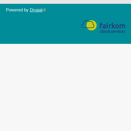
Powered by
Drupal
(link
is
external)