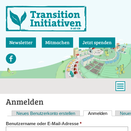
Direkt
zum
Inhalt
Newsletter
Mitmachen
Jetzt spenden
Anmelden
Neues Benutzerkonto erstellen
Anmelden
(aktiver Reit
Neues
Haupt-
Benutzername oder E-Mail-Adresse
*
Reiter