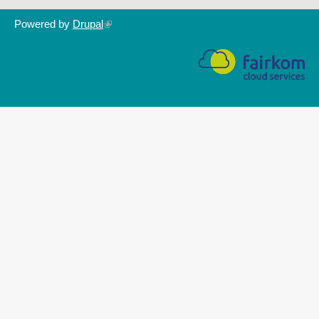
Powered by
Drupal
(link
is
external)