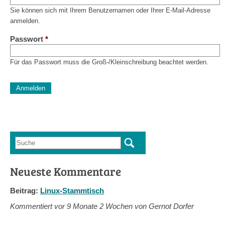
Sie können sich mit Ihrem Benutzernamen oder Ihrer E-Mail-Adresse
anmelden.
Passwort
*
Für das Passwort muss die Groß-/Kleinschreibung beachtet werden.
CAPTCHA
Diese Sicherheitsfrage überprüft, ob Sie ein menschlicher Besu
verhindert automatisches Spamming.
Sag mir nicht, wie viele Sternlein stehen
Suche
Suchformular
Neueste Kommentare
Beitrag:
Linux-Stammtisch
Kommentiert vor
9 Monate 2 Wochen von Gernot Dorfer