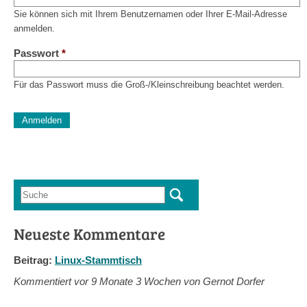
Sie können sich mit Ihrem Benutzernamen oder Ihrer E-Mail-Adresse
anmelden.
Passwort
*
Für das Passwort muss die Groß-/Kleinschreibung beachtet werden.
CAPTCHA
Diese Sicherheitsfrage überprüft, ob Sie ein menschlicher Besu
verhindert automatisches Spamming.
Sag mir nicht, wie viele Sternlein stehen
Suche
Suchformular
Neueste Kommentare
Beitrag:
Linux-Stammtisch
Kommentiert vor
9 Monate 3 Wochen von Gernot Dorfer