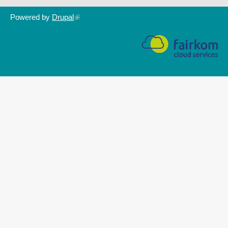
Powered by
Drupal
(link
is
external)