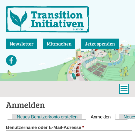
Direkt
zum
Inhalt
Newsletter
Mitmachen
Jetzt spenden
Anmelden
Neues Benutzerkonto erstellen
Anmelden
(aktiver Reit
Neues
Haupt-
Benutzername oder E-Mail-Adresse
*
Reiter