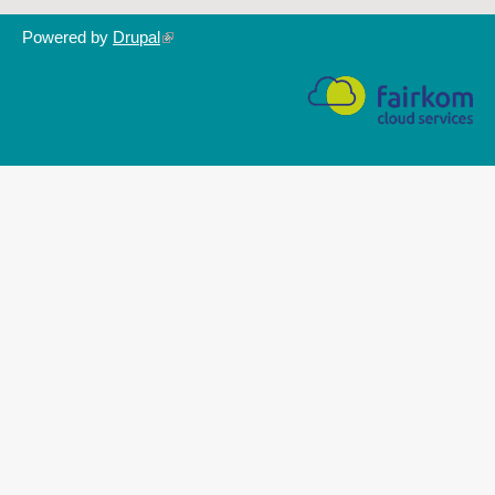
Powered by
Drupal
(link
is
external)