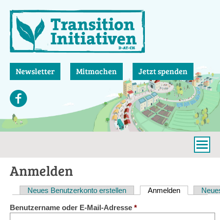
Direkt
zum
Inhalt
Newsletter
Mitmachen
Jetzt spenden
Anmelden
Neues Benutzerkonto erstellen
Anmelden
(aktiver Reit
Neues
Haupt-
Benutzername oder E-Mail-Adresse
*
Reiter