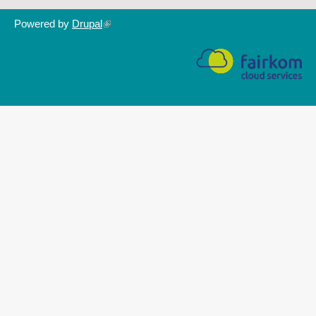
Powered by
Drupal
(link
is
external)