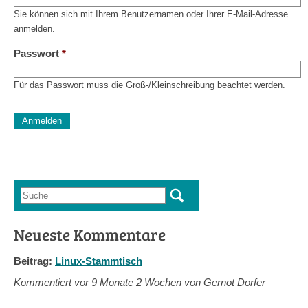
Sie können sich mit Ihrem Benutzernamen oder Ihrer E-Mail-Adresse
anmelden.
Passwort
*
Für das Passwort muss die Groß-/Kleinschreibung beachtet werden.
CAPTCHA
Diese Sicherheitsfrage überprüft, ob Sie ein menschlicher Besu
verhindert automatisches Spamming.
Sag mir nicht, wie viele Sternlein stehen
Suche
Suchformular
Neueste Kommentare
Beitrag:
Linux-Stammtisch
Kommentiert vor
9 Monate 2 Wochen von Gernot Dorfer