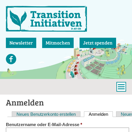
Direkt
zum
Inhalt
Newsletter
Mitmachen
Jetzt spenden
Anmelden
Neues Benutzerkonto erstellen
Anmelden
(aktiver Reit
Neues
Haupt-
Benutzername oder E-Mail-Adresse
*
Reiter