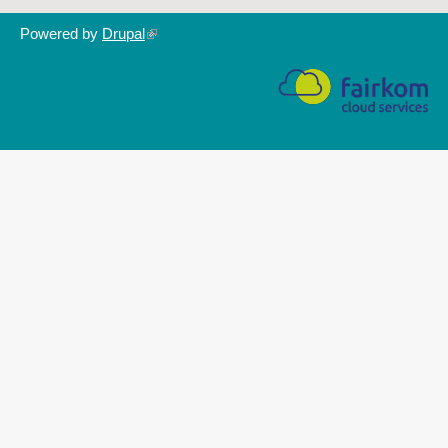
Powered by
Drupal
(link
is
external)