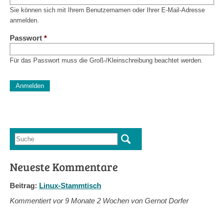
Sie können sich mit Ihrem Benutzernamen oder Ihrer E-Mail-Adresse
anmelden.
Passwort
*
Für das Passwort muss die Groß-/Kleinschreibung beachtet werden.
CAPTCHA
Diese Sicherheitsfrage überprüft, ob Sie ein menschlicher Besu
verhindert automatisches Spamming.
Sag mir nicht, wie viele Sternlein stehen
Suche
Suchformular
Neueste Kommentare
Beitrag:
Linux-Stammtisch
Kommentiert vor
9 Monate 2 Wochen von Gernot Dorfer