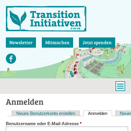
Direkt
zum
Inhalt
Newsletter
Mitmachen
Jetzt spenden
Anmelden
Neues Benutzerkonto erstellen
Anmelden
(aktiver Reit
Neues
Haupt-
Benutzername oder E-Mail-Adresse
*
Reiter