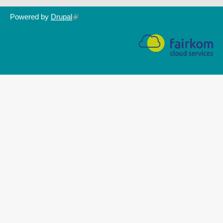
Powered by
Drupal
(link
is
external)