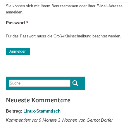
Sie können sich mit Ihrem Benutzernamen oder Ihrer E-Mail-Adresse
anmelden.
Passwort
*
Für das Passwort muss die Groß-/Kleinschreibung beachtet werden.
CAPTCHA
Diese Sicherheitsfrage überprüft, ob Sie ein menschlicher Besu
verhindert automatisches Spamming.
Sag mir nicht, wie viele Sternlein stehen
Suche
Suchformular
Neueste Kommentare
Beitrag:
Linux-Stammtisch
Kommentiert vor
9 Monate 3 Wochen von Gernot Dorfer