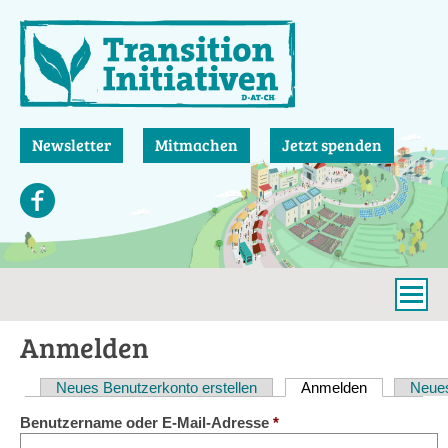
Direkt
zum
Inhalt
Newsletter
Mitmachen
Jetzt spenden
Anmelden
Neues Benutzerkonto erstellen
Anmelden
(aktiver Reit
Neues
Haupt-
Benutzername oder E-Mail-Adresse
*
Reiter