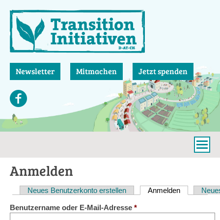
Direkt
zum
Inhalt
Newsletter
Mitmachen
Jetzt spenden
Anmelden
Neues Benutzerkonto erstellen
Anmelden
(aktiver Reit
Neues
Haupt-
Benutzername oder E-Mail-Adresse
*
Reiter