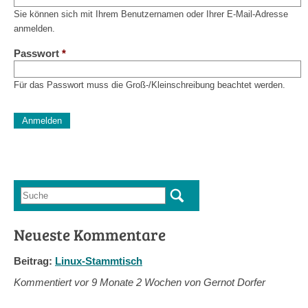
Sie können sich mit Ihrem Benutzernamen oder Ihrer E-Mail-Adresse
anmelden.
Passwort
*
Für das Passwort muss die Groß-/Kleinschreibung beachtet werden.
CAPTCHA
Diese Sicherheitsfrage überprüft, ob Sie ein menschlicher Besu
verhindert automatisches Spamming.
Sag mir nicht, wie viele Sternlein stehen
Suche
Suchformular
Neueste Kommentare
Beitrag:
Linux-Stammtisch
Kommentiert vor
9 Monate 2 Wochen von Gernot Dorfer