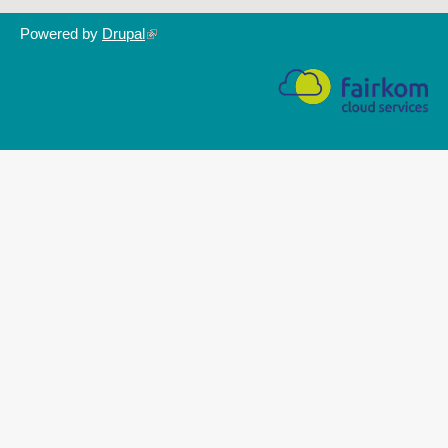
Powered by
Drupal
(link
is
external)