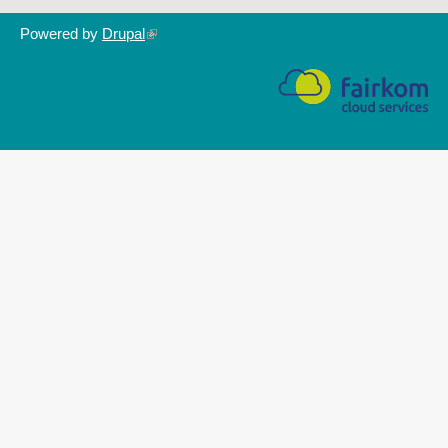
Powered by
Drupal
(link
is
external)