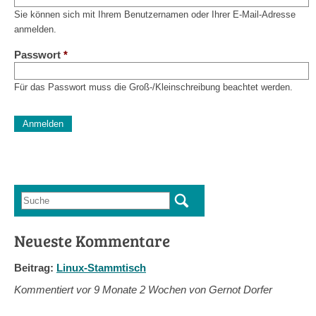
Sie können sich mit Ihrem Benutzernamen oder Ihrer E-Mail-Adresse
anmelden.
Passwort
*
Für das Passwort muss die Groß-/Kleinschreibung beachtet werden.
CAPTCHA
Diese Sicherheitsfrage überprüft, ob Sie ein menschlicher Besu
verhindert automatisches Spamming.
Sag mir nicht, wie viele Sternlein stehen
Suche
Suchformular
Neueste Kommentare
Beitrag:
Linux-Stammtisch
Kommentiert vor
9 Monate 2 Wochen von Gernot Dorfer