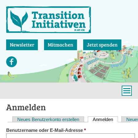
Direkt
zum
Inhalt
Newsletter
Mitmachen
Jetzt spenden
Anmelden
Neues Benutzerkonto erstellen
Anmelden
(aktiver Reit
Neues
Haupt-
Benutzername oder E-Mail-Adresse
*
Reiter