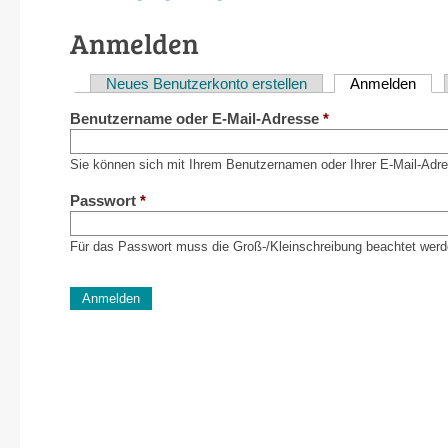
Anmelden
Neues Benutzerkonto erstellen
Anmelden
(akti
Haupt-
Benutzername oder E-Mail-Adresse
*
Reiter
Sie können sich mit Ihrem Benutzernamen oder Ihrer E-Mail-Adr
Passwort
*
Für das Passwort muss die Groß-/Kleinschreibung beachtet werd
CAPTCHA
Diese Sicherheitsfrage überprüft, ob Sie ein menschlich
verhindert automatisches Spamming.
Sag mir nicht, wie viele Sternlein stehen