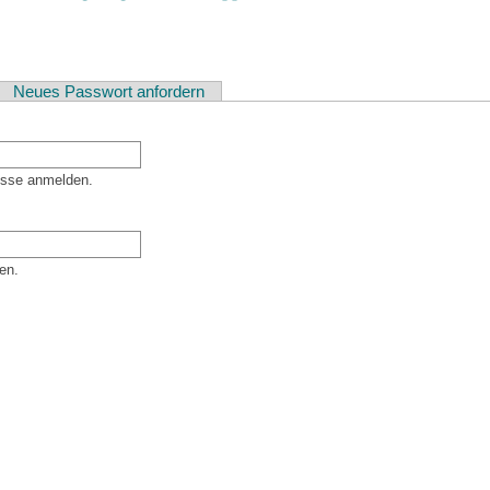
ver Reiter)
Neues Passwort anfordern
esse anmelden.
en.
er Besucher sind und