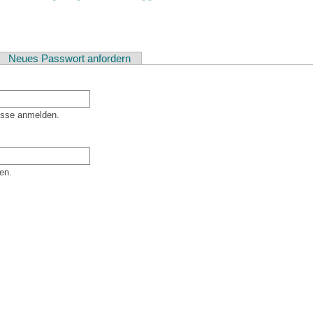
ver Reiter)
Neues Passwort anfordern
esse anmelden.
en.
er Besucher sind und