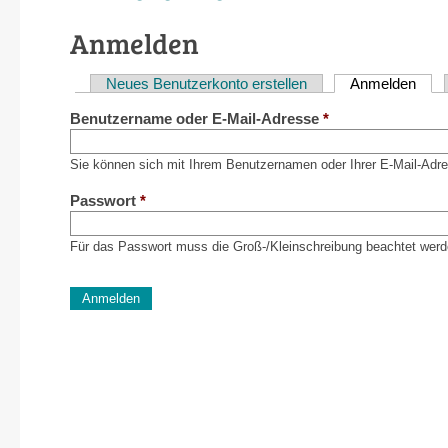
Anmelden
Neues Benutzerkonto erstellen
Anmelden
(akti
Haupt-
Benutzername oder E-Mail-Adresse
*
Reiter
Sie können sich mit Ihrem Benutzernamen oder Ihrer E-Mail-Adr
Passwort
*
Für das Passwort muss die Groß-/Kleinschreibung beachtet werd
CAPTCHA
Diese Sicherheitsfrage überprüft, ob Sie ein menschlich
verhindert automatisches Spamming.
Sag mir nicht, wie viele Sternlein stehen