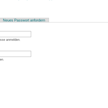
ver Reiter)
Neues Passwort anfordern
esse anmelden.
en.
er Besucher sind und