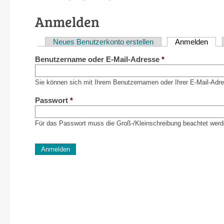
Anmelden
Neues Benutzerkonto erstellen
Anmelden
(akti
Haupt-
Benutzername oder E-Mail-Adresse
*
Reiter
Sie können sich mit Ihrem Benutzernamen oder Ihrer E-Mail-Adr
Passwort
*
Für das Passwort muss die Groß-/Kleinschreibung beachtet werd
CAPTCHA
Diese Sicherheitsfrage überprüft, ob Sie ein menschlich
verhindert automatisches Spamming.
Sag mir nicht, wie viele Sternlein stehen