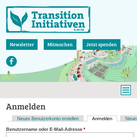
Direkt
zum
Inhalt
Newsletter
Mitmachen
Jetzt spenden
Anmelden
Neues Benutzerkonto erstellen
Anmelden
(aktiver Reit
Neues
Haupt-
Benutzername oder E-Mail-Adresse
*
Reiter