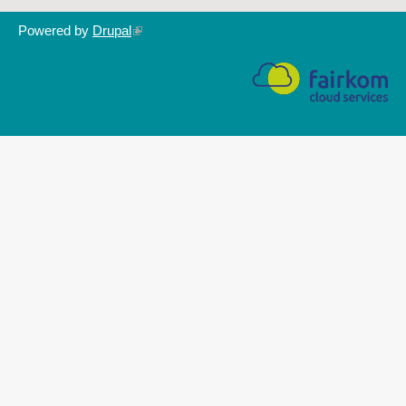
Powered by
Drupal
(link
is
external)