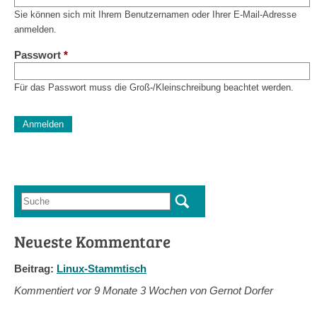
Sie können sich mit Ihrem Benutzernamen oder Ihrer E-Mail-Adresse
anmelden.
Passwort
*
Für das Passwort muss die Groß-/Kleinschreibung beachtet werden.
CAPTCHA
Diese Sicherheitsfrage überprüft, ob Sie ein menschlicher Besu
verhindert automatisches Spamming.
Sag mir nicht, wie viele Sternlein stehen
Suche
Suchformular
Neueste Kommentare
Beitrag:
Linux-Stammtisch
Kommentiert vor
9 Monate 3 Wochen von Gernot Dorfer