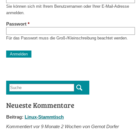
Sie können sich mit Ihrem Benutzernamen oder Ihrer E-Mail-Adresse
anmelden.
Passwort
*
Für das Passwort muss die Groß-/Kleinschreibung beachtet werden.
CAPTCHA
Diese Sicherheitsfrage überprüft, ob Sie ein menschlicher Besu
verhindert automatisches Spamming.
Sag mir nicht, wie viele Sternlein stehen
Suche
Suchformular
Neueste Kommentare
Beitrag:
Linux-Stammtisch
Kommentiert vor
9 Monate 2 Wochen von Gernot Dorfer