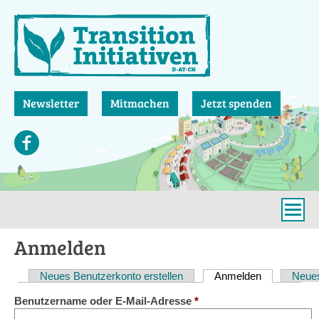
Direkt
zum
Inhalt
Newsletter
Mitmachen
Jetzt spenden
Anmelden
Neues Benutzerkonto erstellen
Anmelden
(aktiver Reit
Neues
Haupt-
Benutzername oder E-Mail-Adresse
*
Reiter