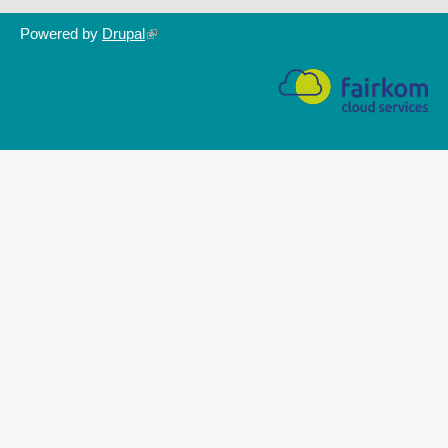
Powered by
Drupal
(link
is
external)